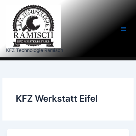
Zum
Inhalt
springen
KFZ Technologie Ramisch
KFZ Werkstatt Eifel